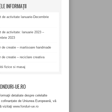
ELE INFORMAȚII
t de activitate Ianuarie-Decembrie
t de activitate: Ianuarie 2023 –
brie 2023
er de creatie – martisoare handmade
r de creatie – reciclare creativa
tii fizice si masaj
ONDURI-UE.RO
formaţii detaliate despre celelalte
 cofinanțate de Uniunea Europeană, vă
ă vizitaţi
www.fonduri-ue.ro