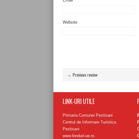
Email
Website
← Previous review
LINK-URI UTILE
Primaria Comunei Pestisani
Centrul de Informare Turistica
Pestisani
www.fonduri-ue.ro