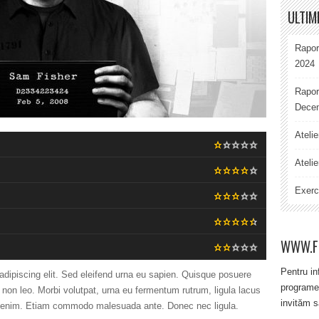
ULTIM
Rapor
2024
Rapor
Decem
Ateli
Atelie
Exerci
WWW.F
Pentru in
adipiscing elit. Sed eleifend urna eu sapien. Quisque posuere
programe
n leo. Morbi volutpat, urna eu fermentum rutrum, ligula lacus
invităm s
 a enim. Etiam commodo malesuada ante. Donec nec ligula.