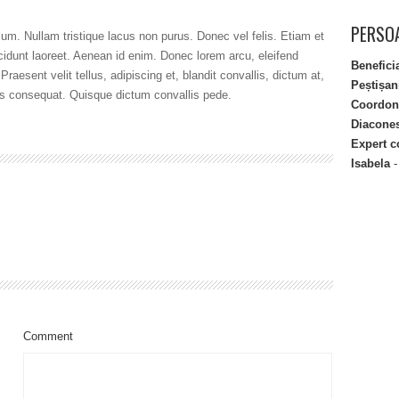
PERSOA
ium. Nullam tristique lacus non purus. Donec vel felis. Etiam et
cidunt laoreet. Aenean id enim. Donec lorem arcu, eleifend
Benefici
raesent velit tellus, adipiscing et, blandit convallis, dictum at,
Peștișan
llus consequat. Quisque dictum convallis pede.
Coordona
Diacone
Expert c
Isabela
-
Comment