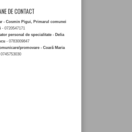
NE DE CONTACT
ar - Cosmin Pigui, Primarul comunei
i
- 0720547171
tor personal de specialitate - Delia
scu
- 0783009847
omunicare/promovare - Coară Maria
 0745753030