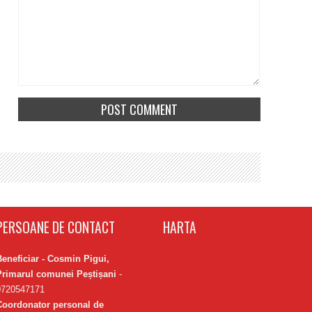
PERSOANE DE CONTACT
HARTA
Beneficiar - Cosmin Pigui,
Primarul comunei Peștișani
-
0720547171
Coordonator personal de