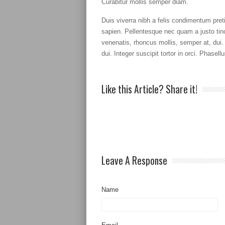
Curabitur mollis semper diam.
Duis viverra nibh a felis condimentum pret
sapien. Pellentesque nec quam a justo tin
venenatis, rhoncus mollis, semper at, dui. P
dui. Integer suscipit tortor in orci. Phase
Like this Article? Share it!
Leave A Response
Name