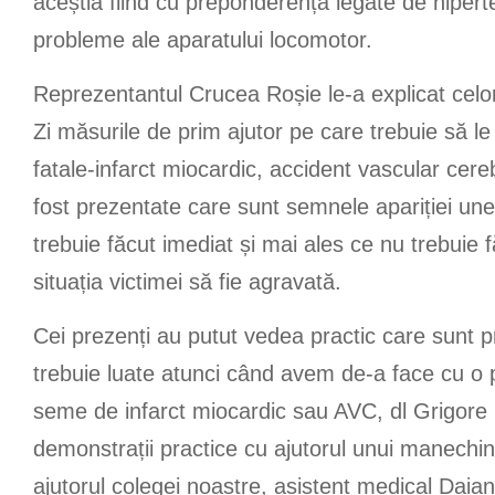
aceștia fiind cu preponderență legate de hipert
probleme ale aparatului locomotor.
Reprezentantul Crucea Roșie le-a explicat celor
Zi măsurile de prim ajutor pe care trebuie să le 
fatale-infarct miocardic, accident vascular ce
fost prezentate care sunt semnele apariției unei
trebuie făcut imediat și mai ales ce nu trebuie f
situația victimei să fie agravată.
Cei prezenți au putut vedea practic care sunt 
trebuie luate atunci când avem de-a face cu o
seme de infarct miocardic sau AVC, dl Grigore
demonstrații practice cu ajutorul unui manechin 
ajutorul colegei noastre, asistent medical Daia