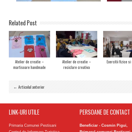
Related Post
Atelier de creatie –
Atelier de creatie –
Exercitii fizice s
martisoare handmade
reciclare creativa
← Articolul anterior
LINK-URI UTILE
PERSOANE DE CONTACT
Primaria Comunei Pestisani
Beneficiar - Cosmin Pigui,
Centrul de Informare Turistica
Primarul comunei Peștișani