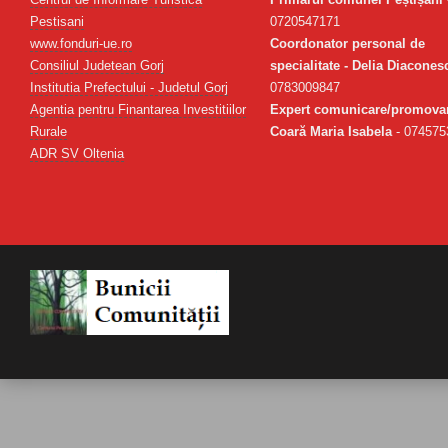
Pestisani
0720547171
www.fonduri-ue.ro
Coordonator personal de
Consiliul Judetean Gorj
specialitate - Delia Diacones
Institutia Prefectului - Judetul Gorj
0783009847
Agentia pentru Finantarea Investitiilor
Expert comunicare/promovar
Rurale
Coară Maria Isabela
- 074575
ADR SV Oltenia