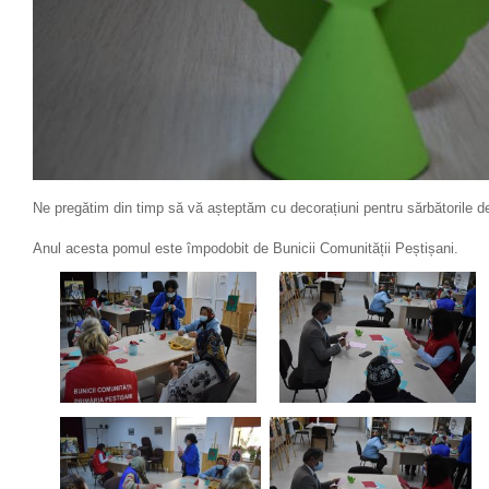
Ne pregătim din timp să vă așteptăm cu decorațiuni pentru sărbătorile de
Anul acesta pomul este împodobit de Bunicii Comunității Peștișani.