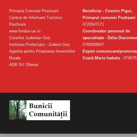
Primaria Comunei Pestisani
Beneficiar - Cosmin Pigui,
Centrul de Informare Turistica
Primarul comunei Peștișani
Pestisani
0720547171
www.fonduri-ue.ro
Coordonator personal de
Consiliul Judetean Gorj
specialitate - Delia Diacones
Institutia Prefectului - Judetul Gorj
0783009847
Agentia pentru Finantarea Investitiilor
Expert comunicare/promovar
Rurale
Coară Maria Isabela
- 074575
ADR SV Oltenia