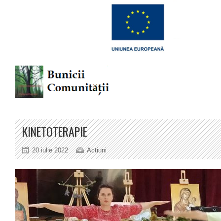
KINETOTERAPIE
20 iulie 2022
Actiuni