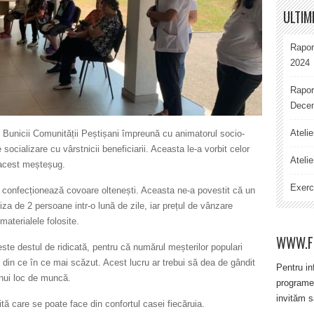
ULTIM
Rapor
2024
Rapor
Decem
Ateli
i Bunicii Comunității Peștișani împreună cu animatorul socio-
socializare cu vârstnicii beneficiarii. Aceasta le-a vorbit celor
Atelie
 acest meșteșug.
Exerci
i confecționează covoare oltenești. Aceasta ne-a povestit că un
za de 2 persoane intr-o lună de zile, iar prețul de vânzare
materialele folosite.
WWW.F
ste destul de ridicată, pentru că numărul meșterilor populari
 din ce în ce mai scăzut. Acest lucru ar trebui să dea de gândit
Pentru in
unui loc de muncă.
programe
invităm s
tă care se poate face din confortul casei fiecăruia.