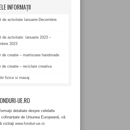
ELE INFORMAȚII
t de activitate Ianuarie-Decembrie
t de activitate: Ianuarie 2023 –
brie 2023
er de creatie – martisoare handmade
r de creatie – reciclare creativa
tii fizice si masaj
ONDURI-UE.RO
formaţii detaliate despre celelalte
 cofinanțate de Uniunea Europeană, vă
ă vizitaţi
www.fonduri-ue.ro