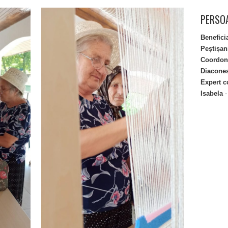
PERSOA
Benefici
Peștișan
Coordona
Diacone
Expert c
Isabela
-