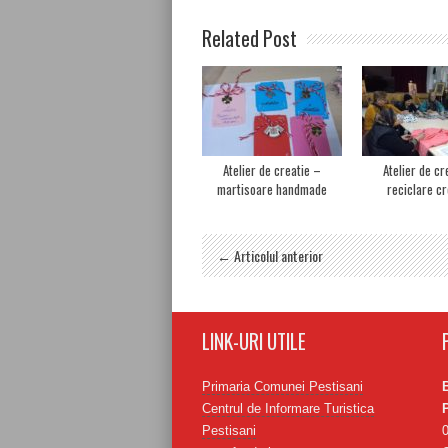
Related Post
Atelier de creatie –
Atelier de cr
martisoare handmade
reciclare cr
← Articolul anterior
LINK-URI UTILE
Primaria Comunei Pestisani
Centrul de Informare Turistica
Pestisani