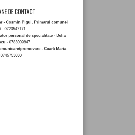
NE DE CONTACT
ar - Cosmin Pigui, Primarul comunei
i
- 0720547171
tor personal de specialitate - Delia
scu
- 0783009847
omunicare/promovare - Coară Maria
 0745753030