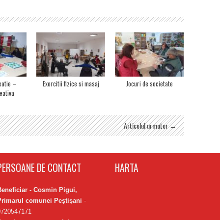
eatie –
Exercitii fizice si masaj
Jocuri de societate
eativa
Articolul urmator →
PERSOANE DE CONTACT
HARTA
Beneficiar - Cosmin Pigui,
Primarul comunei Peștișani
-
0720547171