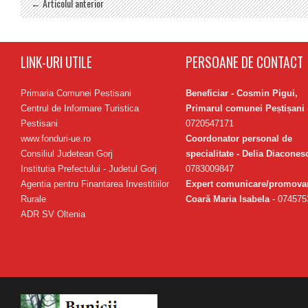
← Articolul anterior
LINK-URI UTILE
PERSOANE DE CONTACT
Primaria Comunei Pestisani
Beneficiar - Cosmin Pigui,
Centrul de Informare Turistica
Primarul comunei Peștișani
Pestisani
0720547171
www.fonduri-ue.ro
Coordonator personal de
Consiliul Judetean Gorj
specialitate - Delia Diacones
Institutia Prefectului - Judetul Gorj
0783009847
Agentia pentru Finantarea Investitiilor
Expert comunicare/promovar
Rurale
Coară Maria Isabela
- 074575
ADR SV Oltenia