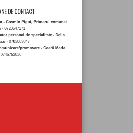
NE DE CONTACT
ar - Cosmin Pigui, Primarul comunei
i
- 0720547171
tor personal de specialitate - Delia
scu
- 0783009847
omunicare/promovare - Coară Maria
 0745753030