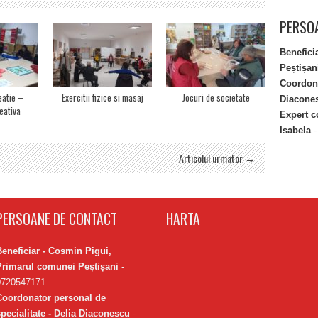
PERSOA
Benefici
Peștișan
Coordona
eatie –
Exercitii fizice si masaj
Jocuri de societate
Diacone
eativa
Expert c
Isabela
-
Articolul urmator →
PERSOANE DE CONTACT
HARTA
Beneficiar - Cosmin Pigui,
Primarul comunei Peștișani
-
0720547171
Coordonator personal de
specialitate - Delia Diaconescu
-