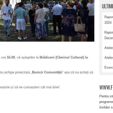
ULTIM
Rapor
2024
Rapor
Decem
Ateli
a ora
16.00
, vă așteptăm la
Brădiceni (Căminul Cultural) la
Atelie
Exerci
u echipa proiectului „
Bunicii Comunității
” așa că nu ezitați să
WWW.F
noastre și să ne cunoaștem cât mai bine!
Pentru in
programe
invităm s