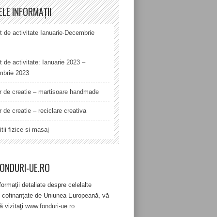
ELE INFORMAȚII
t de activitate Ianuarie-Decembrie
t de activitate: Ianuarie 2023 –
brie 2023
er de creatie – martisoare handmade
r de creatie – reciclare creativa
tii fizice si masaj
ONDURI-UE.RO
formaţii detaliate despre celelalte
 cofinanțate de Uniunea Europeană, vă
ă vizitaţi
www.fonduri-ue.ro