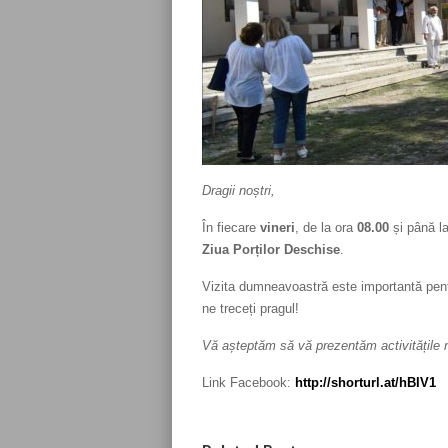
Dragii noștri,
În fiecare
vineri
, de la ora
08.00
și până l
Ziua Porților Deschise
.
Vizita dumneavoastră este importantă pentr
ne treceți pragul!
Vă așteptăm să vă prezentăm activitățile 
Link Facebook:
http://shorturl.at/hBIV1