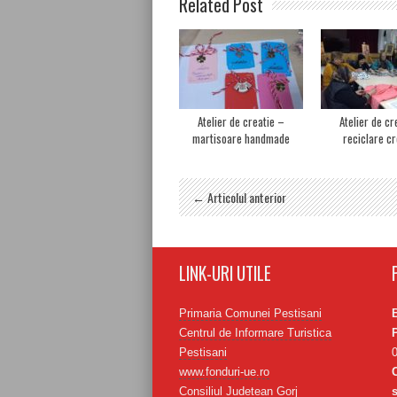
Related Post
Atelier de creatie –
Atelier de cr
martisoare handmade
reciclare cr
← Articolul anterior
LINK-URI UTILE
Primaria Comunei Pestisani
Centrul de Informare Turistica
Pestisani
www.fonduri-ue.ro
Consiliul Judetean Gorj